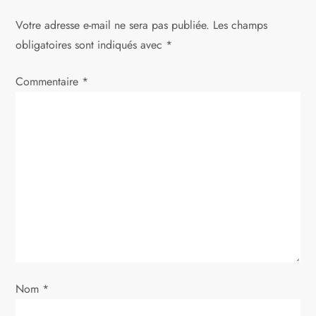
a
Votre adresse e-mail ne sera pas publiée.
Les champs
t
obligatoires sont indiqués avec
*
i
Commentaire
*
o
n
d
e
l
’
Nom
*