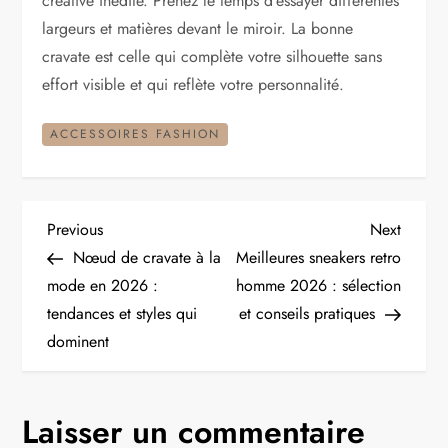
créative inédite. Prenez le temps d’essayer différentes
largeurs et matières devant le miroir. La bonne
cravate est celle qui complète votre silhouette sans
effort visible et qui reflète votre personnalité.
ACCESSOIRES FASHION
N
Previous
Next
Previous
Next
Post
Post
Nœud de cravate à la
Meilleures sneakers retro
a
mode en 2026 :
homme 2026 : sélection
tendances et styles qui
et conseils pratiques
v
dominent
i
g
Laisser un commentaire