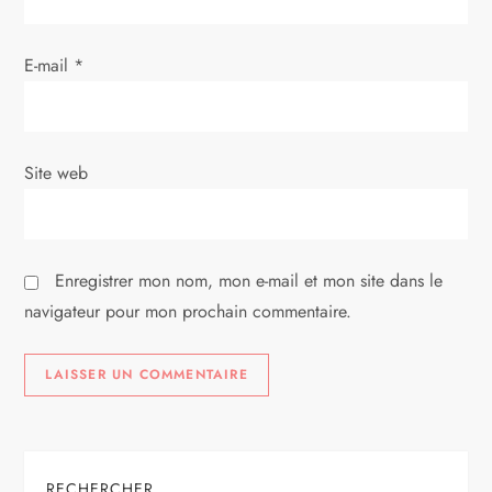
a
r
E-mail
*
t
i
Site web
c
l
Enregistrer mon nom, mon e-mail et mon site dans le
e
navigateur pour mon prochain commentaire.
RECHERCHER