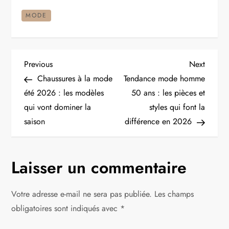
MODE
N
Previous
Next
Previous
Next
Post
Post
Chaussures à la mode
Tendance mode homme
a
été 2026 : les modèles
50 ans : les pièces et
qui vont dominer la
styles qui font la
v
saison
différence en 2026
i
g
Laisser un commentaire
a
Votre adresse e-mail ne sera pas publiée.
Les champs
t
obligatoires sont indiqués avec
*