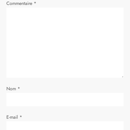
i
Commentaire
*
o
n
d
e
l
’
Nom
*
a
r
E-mail
*
t