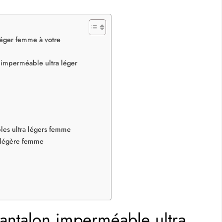
léger femme à votre
 imperméable ultra léger
es ultra légers femme
a-légère femme
antalon imperméable ultra